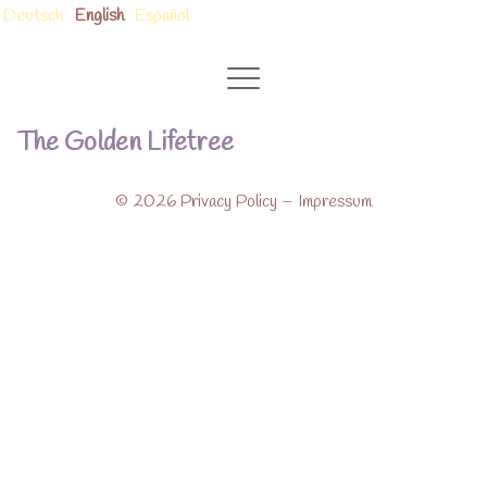
Skip
Deutsch
English
Español
to
Golden Lifetree – gemeinnütziges Weltprojekt für Frieden und
Goldenlifetree
content
Harmonie
The Golden Lifetree
© 2026
Privacy Policy
–
Impressum