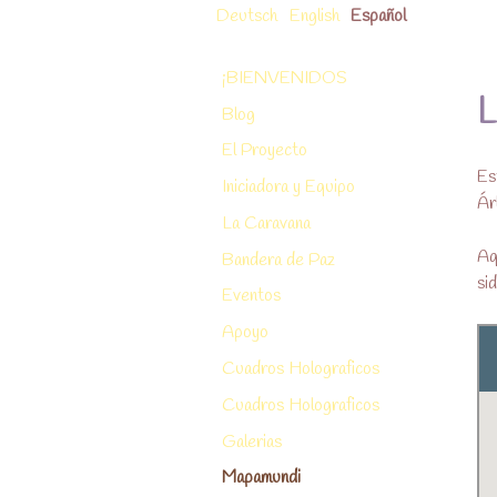
Skip
Deutsch
English
Español
to
Goldenlifetree
Golden Lifetree – gemeinnütziges Weltproje
content
¡BIENVENIDOS
L
Blog
El Proyecto
Es
Iniciadora y Equipo
Ár
La Caravana
Aq
Bandera de Paz
si
Eventos
Apoyo
Cuadros Holograficos
Cuadros Holograficos
Galerias
Mapamundi